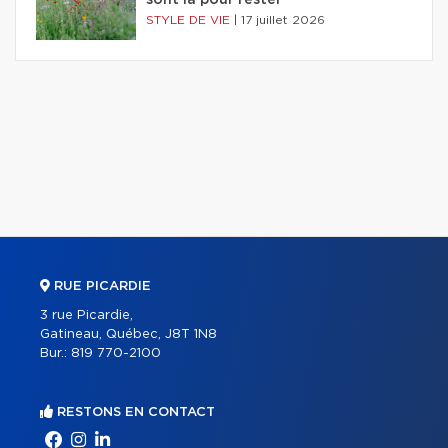
sont là pour rester
STYLE DE VIE
|
17 juillet 2026
RUE PICARDIE
3 rue Picardie,
Gatineau, Québec, J8T 1N8
Bur.:
819 770-2100
RESTONS EN CONTACT