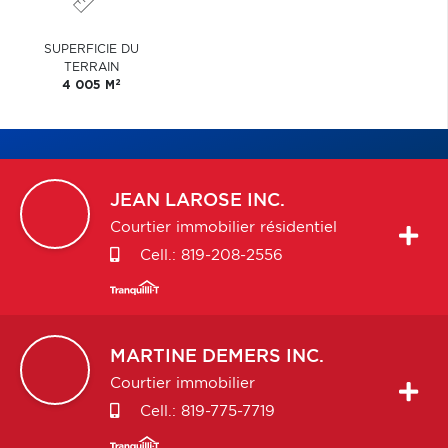
SUPERFICIE DU
TERRAIN
2
4 005 M
JEAN
LAROSE INC.
Courtier immobilier résidentiel
Cell.:
819-208-2556
MARTINE
DEMERS INC.
Courtier immobilier
Cell.:
819-775-7719